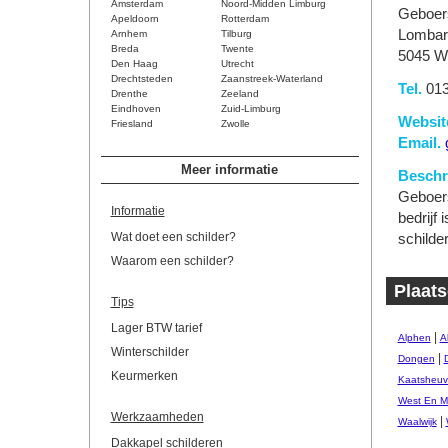
Amsterdam
Noord-Midden Limburg
Geboer
Apeldoorn
Rotterdam
Lombard
Arnhem
Tilburg
Breda
Twente
5045 WN
Den Haag
Utrecht
Drechtsteden
Zaanstreek-Waterland
Tel.
013
Drenthe
Zeeland
Eindhoven
Zuid-Limburg
Websit
Friesland
Zwolle
Email.
Meer informatie
Beschri
Geboers
Informatie
bedrijf
Wat doet een schilder?
schilde
Waarom een schilder?
Plaats
Tips
Lager BTW tarief
|
Alphen
A
Winterschilder
|
Dongen
Keurmerken
Kaatsheuv
West En M
Werkzaamheden
|
Waalwijk
Dakkapel schilderen