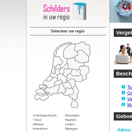
Selecteer uw regio
Vergel
Beschi
To
Ge
Va
Ma
Geboe
's-Hertogenbosch
Groningen
't Gooi
Haarlem
Alkmaar
Leiden
Amersfoort
Nijmegen
Adres: