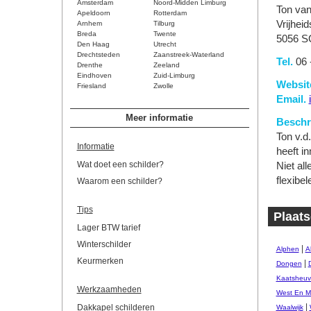
Amsterdam
Noord-Midden Limburg
Ton va
Apeldoorn
Rotterdam
Vrijheid
Arnhem
Tilburg
Breda
Twente
5056 S
Den Haag
Utrecht
Drechtsteden
Zaanstreek-Waterland
Tel.
06 
Drenthe
Zeeland
Eindhoven
Zuid-Limburg
Websit
Friesland
Zwolle
Email.
Meer informatie
Beschri
Ton v.d
Informatie
heeft i
Wat doet een schilder?
Niet all
flexib
Waarom een schilder?
Tips
Plaats
Lager BTW tarief
Winterschilder
|
Alphen
A
Keurmerken
|
Dongen
Kaatsheuv
Werkzaamheden
West En M
|
Dakkapel schilderen
Waalwijk