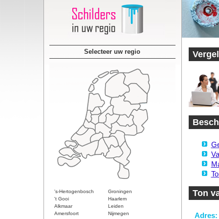
Selecteer uw regio
Vergel
Beschi
Ge
Va
Ma
To
Ton v
's-Hertogenbosch
Groningen
't Gooi
Haarlem
Alkmaar
Leiden
Amersfoort
Nijmegen
Adres: