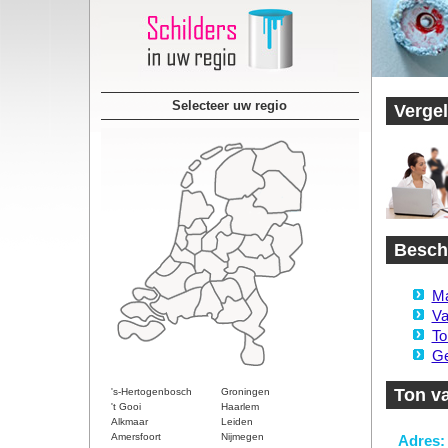
Selecteer uw regio
Vergel
Beschi
Ma
Va
To
Ge
Ton v
's-Hertogenbosch
Groningen
't Gooi
Haarlem
Alkmaar
Leiden
Amersfoort
Nijmegen
Adres: