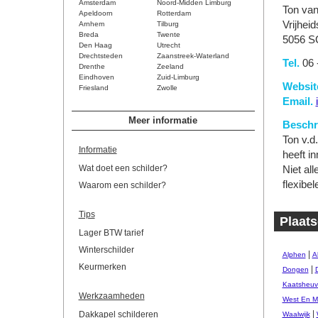
Amsterdam
Noord-Midden Limburg
Ton va
Apeldoorn
Rotterdam
Vrijheid
Arnhem
Tilburg
Breda
Twente
5056 S
Den Haag
Utrecht
Drechtsteden
Zaanstreek-Waterland
Tel.
06 
Drenthe
Zeeland
Eindhoven
Zuid-Limburg
Websit
Friesland
Zwolle
Email.
Meer informatie
Beschri
Ton v.d
Informatie
heeft i
Wat doet een schilder?
Niet all
flexib
Waarom een schilder?
Tips
Plaats
Lager BTW tarief
Winterschilder
|
Alphen
A
Keurmerken
|
Dongen
Kaatsheuv
Werkzaamheden
West En M
|
Dakkapel schilderen
Waalwijk