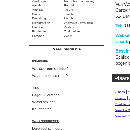
Amsterdam
Noord-Midden Limburg
Van Ve
Apeldoorn
Rotterdam
Cartog
Arnhem
Tilburg
Breda
Twente
5141 M
Den Haag
Utrecht
Drechtsteden
Zaanstreek-Waterland
Tel.
041
Drenthe
Zeeland
Eindhoven
Zuid-Limburg
Websit
Friesland
Zwolle
Email.
Meer informatie
Beschri
Schilde
Informatie
bogen o
Wat doet een schilder?
Waarom een schilder?
Plaats
Tips
|
Alphen
A
Lager BTW tarief
|
Dongen
Winterschilder
Kaatsheuv
Keurmerken
West En M
|
Waalwijk
Werkzaamheden
Dakkapel schilderen