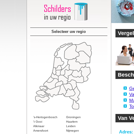
Selecteer uw regio
Vergel
Beschi
Ge
Va
Ma
To
Van V
's-Hertogenbosch
Groningen
't Gooi
Haarlem
Alkmaar
Leiden
Amersfoort
Nijmegen
Adres: