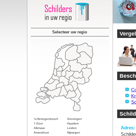
Selecteer uw regio
Vergel
Beschi
Co
Kr
Sc
Schild
's-Hertogenbosch
Groningen
't Gooi
Haarlem
Adres:
Alkmaar
Leiden
Amersfoort
Nijmegen
Schilde