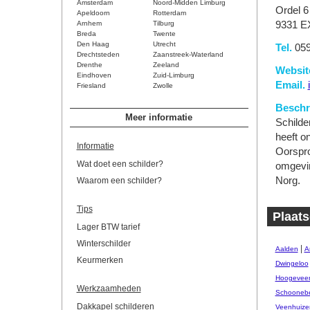
Amsterdam
Noord-Midden Limburg
Ordel 6
Apeldoorn
Rotterdam
Arnhem
Tilburg
9331 E
Breda
Twente
Den Haag
Utrecht
Tel.
059
Drechtsteden
Zaanstreek-Waterland
Drenthe
Zeeland
Websit
Eindhoven
Zuid-Limburg
Email.
Friesland
Zwolle
Beschri
Meer informatie
Schilder
heeft on
Informatie
Oorspro
Wat doet een schilder?
omgevin
Norg.
Waarom een schilder?
Tips
Plaats
Lager BTW tarief
Winterschilder
|
Aalden
A
Keurmerken
Dwingeloo
Hoogevee
Werkzaamheden
Schooneb
Dakkapel schilderen
Veenhuize