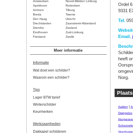
Amsterdam
Noord-Midden Limburg
Ordel 6
Apeldoorn
Rotterdam
Arnhem
Tilburg
9331 E
Breda
Twente
Den Haag
Utrecht
Tel.
059
Drechtsteden
Zaanstreek-Waterland
Drenthe
Zeeland
Websit
Eindhoven
Zuid-Limburg
Email.
Friesland
Zwolle
Beschri
Meer informatie
Schilder
heeft on
Informatie
Oorspro
Wat doet een schilder?
omgevin
Norg.
Waarom een schilder?
Tips
Plaats
Lager BTW tarief
Winterschilder
|
Aalden
A
Keurmerken
Dwingeloo
Hoogevee
Werkzaamheden
Schooneb
Dakkapel schilderen
Veenhuize