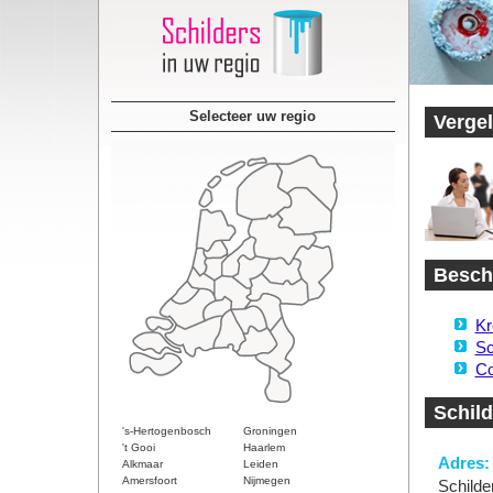
Selecteer uw regio
Vergel
Beschi
Kr
Sc
Co
Schild
's-Hertogenbosch
Groningen
't Gooi
Haarlem
Adres:
Alkmaar
Leiden
Amersfoort
Nijmegen
Schilde