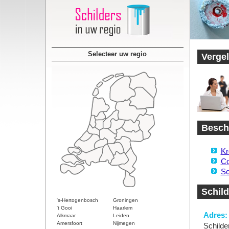
Selecteer uw regio
Vergel
Beschi
Kr
Co
Sc
Schild
's-Hertogenbosch
Groningen
't Gooi
Haarlem
Adres:
Alkmaar
Leiden
Amersfoort
Nijmegen
Schilde