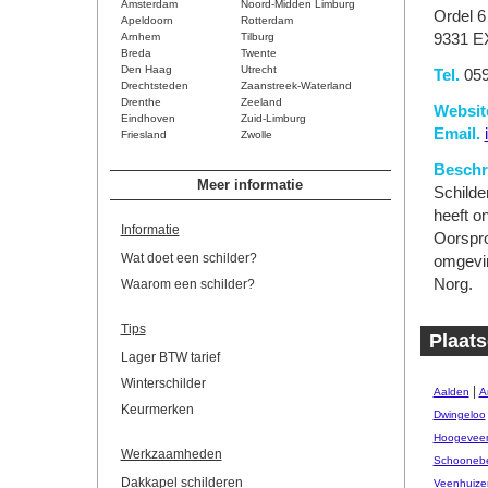
Amsterdam
Noord-Midden Limburg
Ordel 6
Apeldoorn
Rotterdam
Arnhem
Tilburg
9331 E
Breda
Twente
Den Haag
Utrecht
Tel.
059
Drechtsteden
Zaanstreek-Waterland
Drenthe
Zeeland
Websit
Eindhoven
Zuid-Limburg
Email.
Friesland
Zwolle
Beschri
Meer informatie
Schilder
heeft on
Informatie
Oorspro
Wat doet een schilder?
omgevin
Norg.
Waarom een schilder?
Tips
Plaats
Lager BTW tarief
Winterschilder
|
Aalden
A
Keurmerken
Dwingeloo
Hoogevee
Werkzaamheden
Schooneb
Dakkapel schilderen
Veenhuize