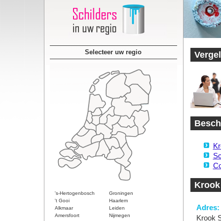
Selecteer uw regio
Vergel
Besch
Kr
Sc
Co
Krook 
's-Hertogenbosch
Groningen
't Gooi
Haarlem
Adres:
Alkmaar
Leiden
Amersfoort
Nijmegen
Krook S