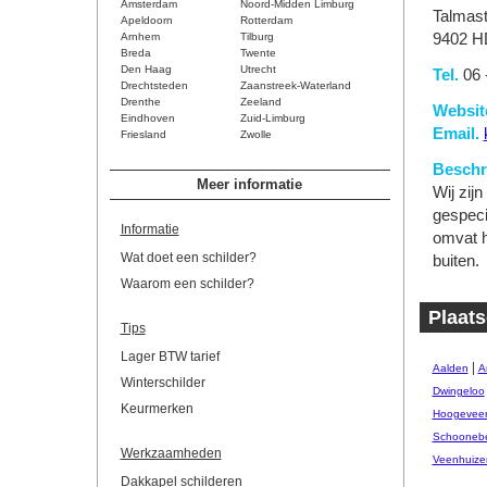
Amsterdam
Noord-Midden Limburg
Talmast
Apeldoorn
Rotterdam
Arnhem
Tilburg
9402 H
Breda
Twente
Den Haag
Utrecht
Tel.
06 
Drechtsteden
Zaanstreek-Waterland
Drenthe
Zeeland
Websit
Eindhoven
Zuid-Limburg
Email.
Friesland
Zwolle
Beschri
Meer informatie
Wij zijn
gespeci
Informatie
omvat h
Wat doet een schilder?
buiten.
Waarom een schilder?
Plaats
Tips
Lager BTW tarief
|
Aalden
A
Winterschilder
Dwingeloo
Keurmerken
Hoogevee
Schooneb
Werkzaamheden
Veenhuize
Dakkapel schilderen