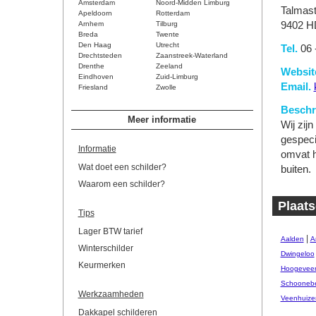
Amsterdam
Noord-Midden Limburg
Talmast
Apeldoorn
Rotterdam
Arnhem
Tilburg
9402 H
Breda
Twente
Den Haag
Utrecht
Tel.
06 
Drechtsteden
Zaanstreek-Waterland
Drenthe
Zeeland
Websit
Eindhoven
Zuid-Limburg
Email.
Friesland
Zwolle
Beschri
Meer informatie
Wij zijn
gespeci
Informatie
omvat h
Wat doet een schilder?
buiten.
Waarom een schilder?
Plaats
Tips
Lager BTW tarief
|
Aalden
A
Winterschilder
Dwingeloo
Keurmerken
Hoogevee
Schooneb
Werkzaamheden
Veenhuize
Dakkapel schilderen