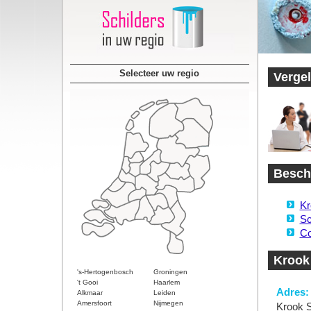
Selecteer uw regio
Vergel
Beschi
Kr
Sc
Co
Krook 
's-Hertogenbosch
Groningen
't Gooi
Haarlem
Adres:
Alkmaar
Leiden
Amersfoort
Nijmegen
Krook S