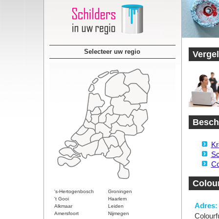
Selecteer uw regio
Vergel
Beschi
Kr
Sc
Co
Colour
's-Hertogenbosch
Groningen
't Gooi
Haarlem
Adres:
Alkmaar
Leiden
Amersfoort
Nijmegen
Colourfu