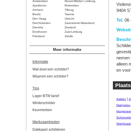
Amsterdam
Noord-Midden Limburg
Violens
Apeldoorn
Rotterdam
Arnhem
Tilburg
9404 S
Breda
Twente
Den Haag
Utrecht
Tel.
06 
Drechtsteden
Zaanstreek-Waterland
Drenthe
Zeeland
Websit
Eindhoven
Zuid-Limburg
Friesland
Zwolle
Beschri
Schilder
Meer informatie
gevesti
nemen w
Informatie
alleen 
Wat doet een schilder?
en voor 
Waarom een schilder?
Plaats
Tips
Lager BTW tarief
|
Aalden
A
Winterschilder
Dwingeloo
Keurmerken
Hoogevee
Schooneb
Werkzaamheden
Veenhuize
Dakkapel schilderen