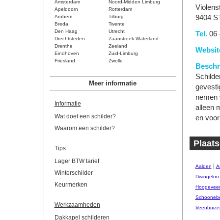
Amsterdam
Noord-Midden Limburg
Violens
Apeldoorn
Rotterdam
Arnhem
Tilburg
9404 S
Breda
Twente
Den Haag
Utrecht
Tel.
06 
Drechtsteden
Zaanstreek-Waterland
Drenthe
Zeeland
Websit
Eindhoven
Zuid-Limburg
Friesland
Zwolle
Beschri
Schilder
Meer informatie
gevesti
nemen w
Informatie
alleen 
Wat doet een schilder?
en voor 
Waarom een schilder?
Plaats
Tips
Lager BTW tarief
|
Aalden
A
Winterschilder
Dwingeloo
Keurmerken
Hoogevee
Schooneb
Werkzaamheden
Veenhuize
Dakkapel schilderen