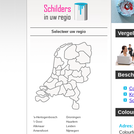
Selecteer uw regio
Vergel
Beschi
Co
Kr
Sc
Colour
's-Hertogenbosch
Groningen
't Gooi
Haarlem
Adres:
Alkmaar
Leiden
Amersfoort
Nijmegen
Colourfu