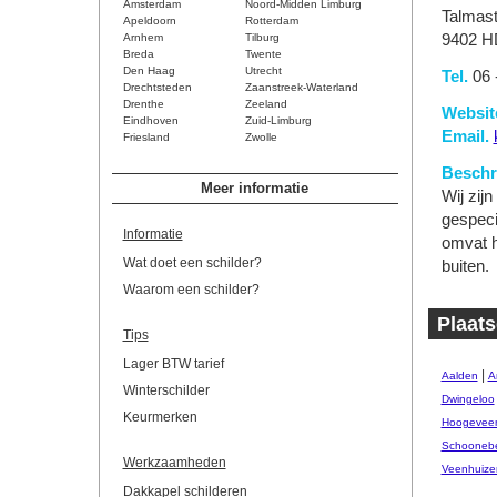
Amsterdam
Noord-Midden Limburg
Talmast
Apeldoorn
Rotterdam
Arnhem
Tilburg
9402 H
Breda
Twente
Den Haag
Utrecht
Tel.
06 
Drechtsteden
Zaanstreek-Waterland
Drenthe
Zeeland
Websit
Eindhoven
Zuid-Limburg
Email.
Friesland
Zwolle
Beschri
Meer informatie
Wij zijn
gespeci
Informatie
omvat h
Wat doet een schilder?
buiten.
Waarom een schilder?
Plaats
Tips
Lager BTW tarief
|
Aalden
A
Winterschilder
Dwingeloo
Keurmerken
Hoogevee
Schooneb
Werkzaamheden
Veenhuize
Dakkapel schilderen