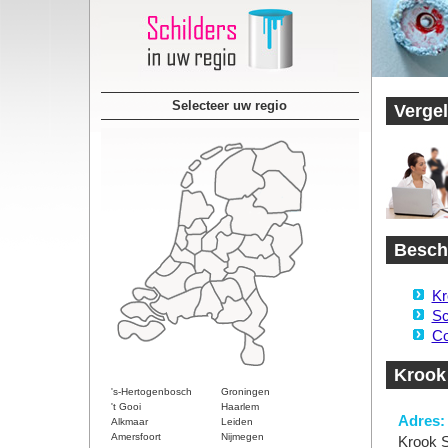
Selecteer uw regio
Vergel
Beschi
Kr
Sc
Co
Krook 
's-Hertogenbosch
Groningen
't Gooi
Haarlem
Adres:
Alkmaar
Leiden
Amersfoort
Nijmegen
Krook S