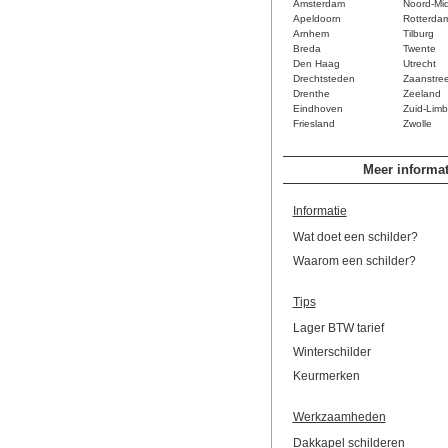
Amsterdam
Noord-Mi
Apeldoorn
Rotterda
Arnhem
Tilburg
Breda
Twente
Den Haag
Utrecht
Drechtsteden
Zaanstre
Drenthe
Zeeland
Eindhoven
Zuid-Limb
Friesland
Zwolle
Meer informat
Informatie
Wat doet een schilder?
Waarom een schilder?
Tips
Lager BTW tarief
Winterschilder
Keurmerken
Werkzaamheden
Dakkapel schilderen