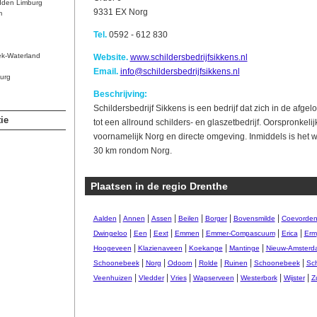
dden Limburg
9331 EX Norg
m
Tel.
0592 - 612 830
ek-Waterland
Website.
www.schildersbedrijfsikkens.nl
Email.
info@schildersbedrijfsikkens.nl
urg
Beschrijving:
Schildersbedrijf Sikkens is een bedrijf dat zich in de afgel
ie
tot een allround schilders- en glaszetbedrijf. Oorspronkel
voornamelijk Norg en directe omgeving. Inmiddels is het w
30 km rondom Norg.
Plaatsen in de regio Drenthe
|
|
|
|
|
|
Aalden
Annen
Assen
Beilen
Borger
Bovensmilde
Coevorde
|
|
|
|
|
|
Dwingeloo
Een
Eext
Emmen
Emmer-Compascuum
Erica
Erm
|
|
|
|
Hoogeveen
Klazienaveen
Koekange
Mantinge
Nieuw-Amsterd
|
|
|
|
|
|
Schoonebeek
Norg
Odoorn
Rolde
Ruinen
Schoonebeek
Sc
|
|
|
|
|
|
Veenhuizen
Vledder
Vries
Wapserveen
Westerbork
Wijster
Z