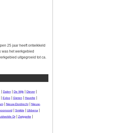
open 25 jaar heeft ontwikkeld
ijk was het werkgebied
erkgebied uitgegroeid tot ca.
|
|
|
|
n
Dalen
De Wijk
Diever
|
|
|
|
Exloo
Gieten
Havelte
|
|
am
Nieuw-Dordrecht
Nieuw-
|
|
|
hoonoord
Smilde
Ubbena
|
|
uidwolde Dr
Zwiggelte