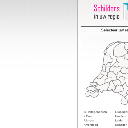
Selecteer uw r
's-Hertogenbosch
Groninge
't Gooi
Haarlem
Alkmaar
Leiden
Amersfoort
Nijmegen