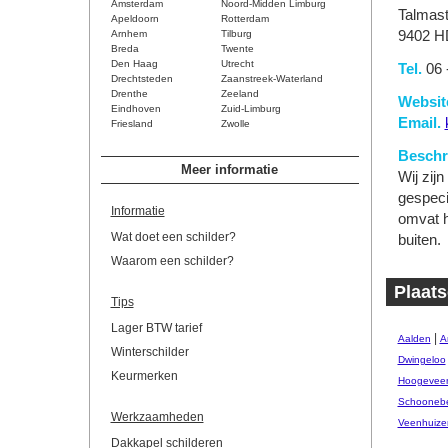
Amsterdam
Noord-Midden Limburg
Talmast
Apeldoorn
Rotterdam
Arnhem
Tilburg
9402 H
Breda
Twente
Den Haag
Utrecht
Tel.
06 
Drechtsteden
Zaanstreek-Waterland
Drenthe
Zeeland
Websit
Eindhoven
Zuid-Limburg
Email.
Friesland
Zwolle
Beschri
Meer informatie
Wij zijn
gespeci
Informatie
omvat h
Wat doet een schilder?
buiten.
Waarom een schilder?
Plaats
Tips
Lager BTW tarief
|
Aalden
A
Winterschilder
Dwingeloo
Keurmerken
Hoogevee
Schooneb
Werkzaamheden
Veenhuize
Dakkapel schilderen