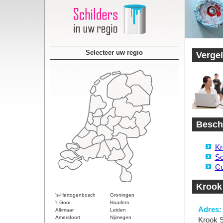
Selecteer uw regio
Vergel
Beschi
Kr
Sc
Co
Krook 
's-Hertogenbosch
Groningen
't Gooi
Haarlem
Adres:
Alkmaar
Leiden
Amersfoort
Nijmegen
Krook S