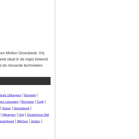
ken Mollen Groesbeek. Vrij
beek staat in de regio bekend
ds de nieuwste technieken.
|
|
Beek Ubbergen
Bemmel
|
|
|
ven Leeuwen
Boxmeer
Cuijk
|
|
|
Grave
Groesbeek
|
|
|
Nijmegen
Ooij
Oosterhout Gld
|
|
|
esterbeek
Wijchen
Zetten