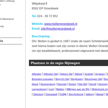
dden Limburg
Wilgstraat 8
m
6562 EP Groesbeek
Tel.
024 - 39 72 952
ek-Waterland
Website.
www.mollengroesbeek.nl
urg
Email.
info@mollengroesbeek.nl
Beschrijving:
ie
Dhr. Mollen is gestart in 1987 onder de naam Schilderwer
snel hierna traden ook zijn zonen in dienst. Mollen Groes
om zijn kwaliteitswerk, professioneel uitgevoerd met stee
Plaatsen in de regio Nijmegen
|
|
|
|
|
|
Afferden
Afferden Gld
Alphen Gld
Altforst
Andelst
Angeren
|
|
|
|
Beneden-Leeuwen
Berg En Dal
Bergharen
Beuningen Gld
Bo
|
|
|
|
|
|
Deest
Doornenburg
Dreumel
Druten
Elst Gld
Gendt
Gennep
|
|
|
|
Langenboom
Lent
Malden
Millingen aan de Rijn
Molenhoek Lb
|
|
|
|
|
|
|
Ottersum
Overasselt
Puiflijk
Sint Anthonis
Valburg
Wamel
W