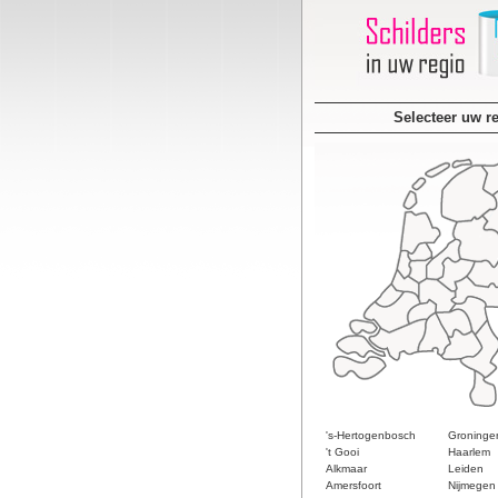
Selecteer uw r
's-Hertogenbosch
Groninge
't Gooi
Haarlem
Alkmaar
Leiden
Amersfoort
Nijmegen