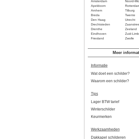
Amsterdam
Noord-Mi
Apeldoorn
Rotterda
Arnhem
Tilburg
Breda
Twente
Den Haag
Utrecht
Drechtsteden
Zaanstre
Drenthe
Zeeland
Eindhoven
Zuid-Limb
Friesland
Zwolle
Meer informat
Informatie
Wat doet een schilder?
Waarom een schilder?
Tips
Lager BTW tarief
Winterschilder
Keurmerken
Werkzaamheden
Dakkapel schilderen