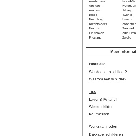
Amsterdam
Noord-Mi
Apeldoorn
Rotterda
Arnhem
Tilburg
Breda
Twente
Den Haag
Utrecht
Drechtsteden
Zaanstre
Drenthe
Zeeland
Eindhoven
Zuid-Limb
Friesland
Zwolle
Meer informat
Informatie
Wat doet een schilder?
Waarom een schilder?
Tips
Lager BTW tarief
Winterschilder
Keurmerken
Werkzaamheden
Dakkapel schilderen