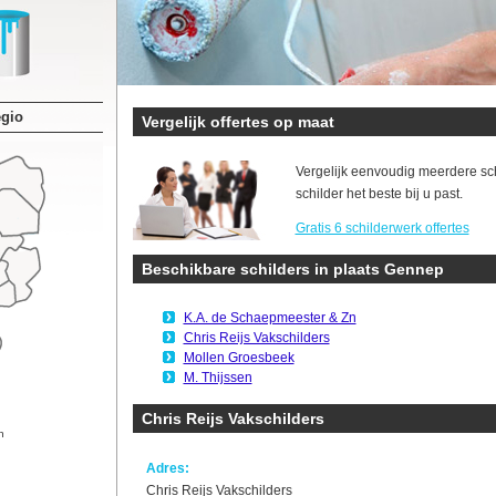
egio
Vergelijk offertes op maat
Vergelijk eenvoudig meerdere sc
schilder het beste bij u past.
Gratis 6 schilderwerk offertes
Beschikbare schilders in plaats Gennep
K.A. de Schaepmeester & Zn
Chris Reijs Vakschilders
Mollen Groesbeek
M. Thijssen
Chris Reijs Vakschilders
n
Adres:
Chris Reijs Vakschilders