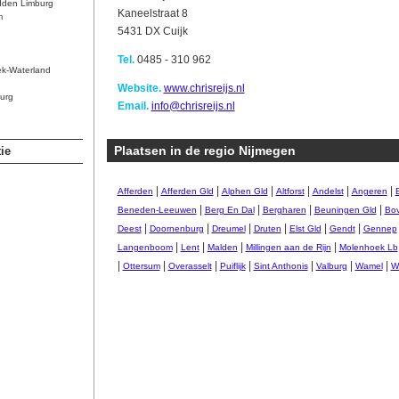
dden Limburg
Kaneelstraat 8
m
5431 DX Cuijk
Tel.
0485 - 310 962
ek-Waterland
Website.
www.chrisreijs.nl
urg
Email.
info@chrisreijs.nl
Plaatsen in de regio Nijmegen
ie
|
|
|
|
|
|
Afferden
Afferden Gld
Alphen Gld
Altforst
Andelst
Angeren
|
|
|
|
Beneden-Leeuwen
Berg En Dal
Bergharen
Beuningen Gld
Bo
|
|
|
|
|
|
Deest
Doornenburg
Dreumel
Druten
Elst Gld
Gendt
Gennep
|
|
|
|
Langenboom
Lent
Malden
Millingen aan de Rijn
Molenhoek Lb
|
|
|
|
|
|
|
Ottersum
Overasselt
Puiflijk
Sint Anthonis
Valburg
Wamel
W