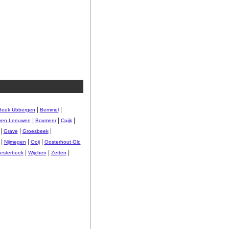
|
|
Beek Ubbergen
Bemmel
|
|
|
ven Leeuwen
Boxmeer
Cuijk
|
|
|
Grave
Groesbeek
|
|
|
Nijmegen
Ooij
Oosterhout Gld
|
|
|
esterbeek
Wijchen
Zetten