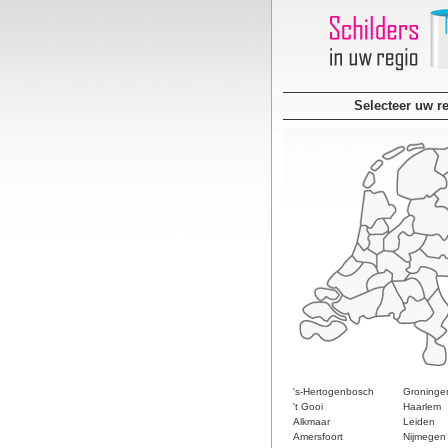
Selecteer uw r
's-Hertogenbosch
Groninge
't Gooi
Haarlem
Alkmaar
Leiden
Amersfoort
Nijmegen