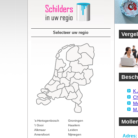
Selecteer uw regio
Vergel
Besch
K.
Ch
Mo
M.
Molle
's-Hertogenbosch
Groningen
't Gooi
Haarlem
Alkmaar
Leiden
Amersfoort
Nijmegen
Adres: