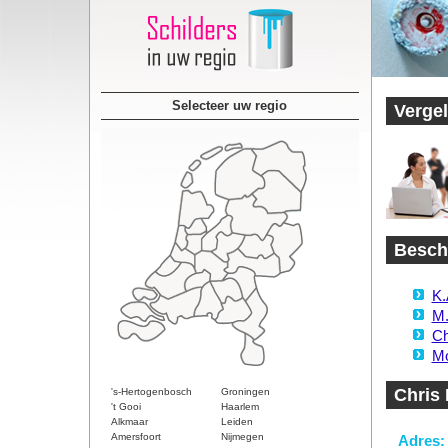
Selecteer uw regio
Vergel
Beschi
K.
M.
Ch
Mo
Chris 
's-Hertogenbosch
Groningen
't Gooi
Haarlem
Alkmaar
Leiden
Amersfoort
Nijmegen
Adres: