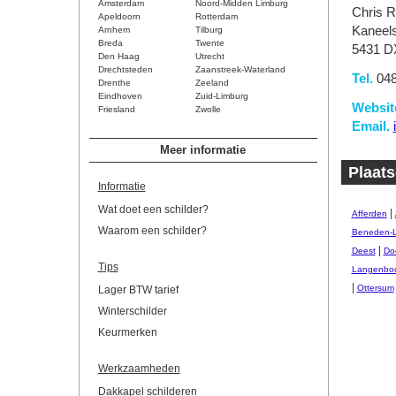
Amsterdam
Noord-Midden Limburg
Chris R
Apeldoorn
Rotterdam
Kaneels
Arnhem
Tilburg
Breda
Twente
5431 D
Den Haag
Utrecht
Drechtsteden
Zaanstreek-Waterland
Tel.
048
Drenthe
Zeeland
Eindhoven
Zuid-Limburg
Websit
Friesland
Zwolle
Email.
Meer informatie
Plaats
Informatie
Wat doet een schilder?
|
Afferden
Waarom een schilder?
Beneden-
|
Deest
Do
Tips
Langenbo
|
Ottersum
Lager BTW tarief
Winterschilder
Keurmerken
Werkzaamheden
Dakkapel schilderen