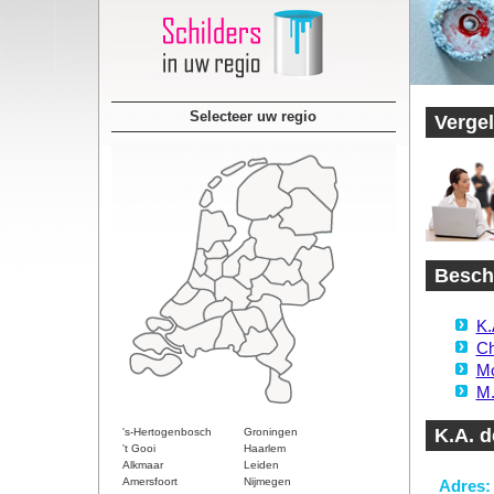
Selecteer uw regio
Vergel
Beschi
K.
Ch
Mo
M.
K.A. 
's-Hertogenbosch
Groningen
't Gooi
Haarlem
Alkmaar
Leiden
Amersfoort
Nijmegen
Adres: