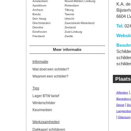
Amsterdam
Noord-Midden Limburg
K.A. d
Apeldoorn
Rotterdam
Bijster
Arnhem
Tilburg
Breda
Twente
6604 L
Den Haag
Utrecht
Drechtsteden
Zaanstreek-Waterland
Tel.
024
Drenthe
Zeeland
Eindhoven
Zuid-Limburg
Websit
Friesland
Zwolle
Beschri
Meer informatie
Schilde
schilde
Informatie
schilde
Wat doet een schilder?
Waarom een schilder?
Plaats
Tips
|
Afferden
Lager BTW tarief
Beneden-
Winterschilder
|
Deest
Do
Keurmerken
Langenbo
|
Ottersum
Werkzaamheden
Dakkapel schilderen