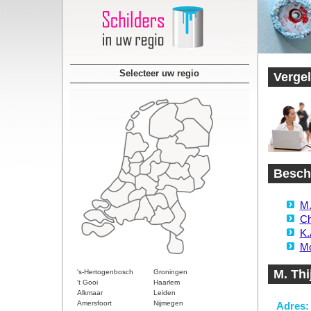
Selecteer uw regio
Vergel
Beschi
M.
Ch
K.
Mo
M. Thi
's-Hertogenbosch
Groningen
't Gooi
Haarlem
Alkmaar
Leiden
Amersfoort
Nijmegen
Adres: