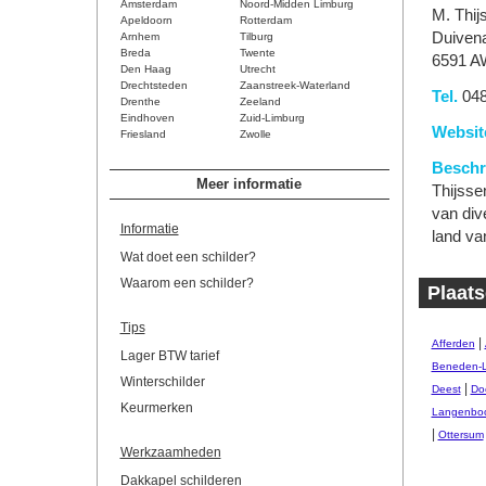
Amsterdam
Noord-Midden Limburg
M. Thij
Apeldoorn
Rotterdam
Duivena
Arnhem
Tilburg
Breda
Twente
6591 A
Den Haag
Utrecht
Drechtsteden
Zaanstreek-Waterland
Tel.
048
Drenthe
Zeeland
Eindhoven
Zuid-Limburg
Websit
Friesland
Zwolle
Beschri
Meer informatie
Thijsse
van div
Informatie
land va
Wat doet een schilder?
Waarom een schilder?
Plaats
Tips
|
Afferden
Lager BTW tarief
Beneden-
Winterschilder
|
Deest
Do
Keurmerken
Langenbo
|
Ottersum
Werkzaamheden
Dakkapel schilderen