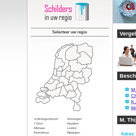
Selecteer uw regio
Vergel
Beschi
M.
Ch
K.
Mo
M. Thi
's-Hertogenbosch
Groningen
't Gooi
Haarlem
Alkmaar
Leiden
Amersfoort
Nijmegen
Adres: