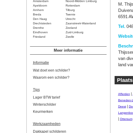
Amsterdam
Noord-Midden Limburg
M. Thij
Apeldoorn
Rotterdam
Duivena
Arnhem
Tilburg
Breda
Twente
6591 A
Den Haag
Utrecht
Drechtsteden
Zaanstreek-Waterland
Tel.
048
Drenthe
Zeeland
Eindhoven
Zuid-Limburg
Websit
Friesland
Zwolle
Beschri
Meer informatie
Thijsse
van div
Informatie
land va
Wat doet een schilder?
Waarom een schilder?
Plaats
Tips
|
Afferden
Lager BTW tarief
Beneden-
Winterschilder
|
Deest
Do
Keurmerken
Langenbo
|
Ottersum
Werkzaamheden
Dakkapel schilderen