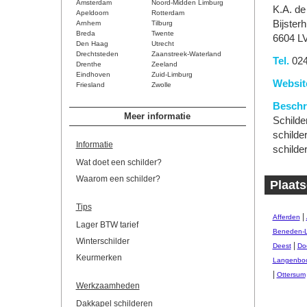
Amsterdam
Noord-Midden Limburg
K.A. d
Apeldoorn
Rotterdam
Bijster
Arnhem
Tilburg
Breda
Twente
6604 L
Den Haag
Utrecht
Drechtsteden
Zaanstreek-Waterland
Tel.
024
Drenthe
Zeeland
Eindhoven
Zuid-Limburg
Websit
Friesland
Zwolle
Beschri
Meer informatie
Schilde
schilde
Informatie
schilde
Wat doet een schilder?
Waarom een schilder?
Plaats
Tips
|
Afferden
Lager BTW tarief
Beneden-
Winterschilder
|
Deest
Do
Keurmerken
Langenbo
|
Ottersum
Werkzaamheden
Dakkapel schilderen