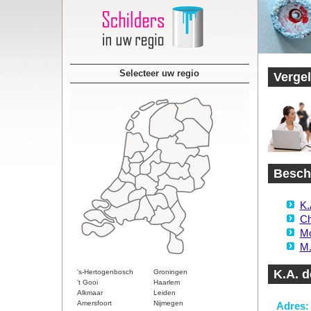
Selecteer uw regio
Vergel
Beschi
K.
Ch
Mo
M.
K.A. 
's-Hertogenbosch
Groningen
't Gooi
Haarlem
Alkmaar
Leiden
Amersfoort
Nijmegen
Adres: