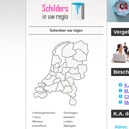
Selecteer uw regio
Vergel
Beschi
K.
M.
Ch
Mo
K.A. 
's-Hertogenbosch
Groningen
't Gooi
Haarlem
Alkmaar
Leiden
Amersfoort
Nijmegen
Adres: