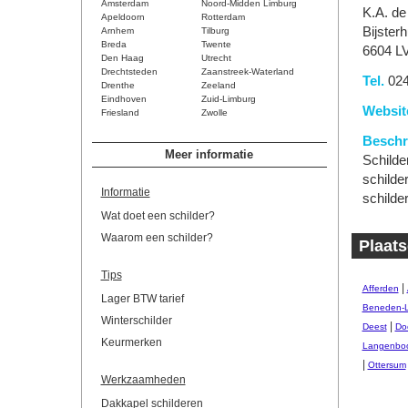
Amsterdam
Noord-Midden Limburg
K.A. d
Apeldoorn
Rotterdam
Bijster
Arnhem
Tilburg
Breda
Twente
6604 L
Den Haag
Utrecht
Drechtsteden
Zaanstreek-Waterland
Tel.
024
Drenthe
Zeeland
Eindhoven
Zuid-Limburg
Websit
Friesland
Zwolle
Beschri
Meer informatie
Schilde
schilde
Informatie
schilde
Wat doet een schilder?
Waarom een schilder?
Plaats
Tips
|
Afferden
Lager BTW tarief
Beneden-
Winterschilder
|
Deest
Do
Keurmerken
Langenbo
|
Ottersum
Werkzaamheden
Dakkapel schilderen