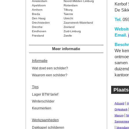
Amsterdam
Noord-Midden Limburg
Kerbof 
Apeldoorn
Rotterdam
De Sikk
Arnhem
Tilburg
Breda
Twente
Den Haag
Utrecht
Tel.
059
Drechtsteden
Zaanstreek-Waterland
Drenthe
Zeeland
Websit
Eindhoven
Zuid-Limburg
Email.
Friesland
Zwolle
Beschri
Meer informatie
We kenn
ontmoet
Informatie
samen a
Wat doet een schilder?
duizend
kantoor
Waarom een schilder?
Tips
Plaats
Lager BTW tarief
Winterschilder
|
Aduard
A
Keurmerken
Grijpskerk
|
Marum
Ni
Werkzaamheden
Sappemee
|
Dakkapel schilderen
Veendam