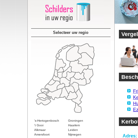
Selecteer uw regio
Vergel
Beschi
Fr
Ke
Hu
Ez
Kerbof
's-Hertogenbosch
Groningen
't Gooi
Haarlem
Alkmaar
Leiden
Amersfoort
Nijmegen
Adres: