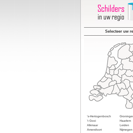
Selecteer uw r
's-Hertogenbosch
Groninge
't Gooi
Haarlem
Alkmaar
Leiden
Amersfoort
Nijmegen