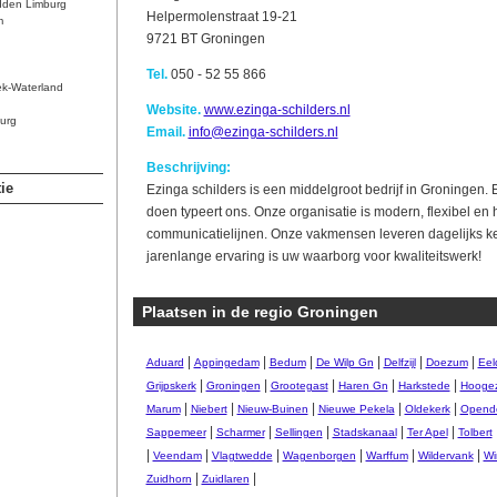
dden Limburg
Helpermolenstraat 19-21
m
9721 BT Groningen
Tel.
050 - 52 55 866
ek-Waterland
Website.
www.ezinga-schilders.nl
urg
Email.
info@ezinga-schilders.nl
Beschrijving:
ie
Ezinga schilders is een middelgroot bedrijf in Groningen. 
doen typeert ons. Onze organisatie is modern, flexibel en h
communicatielijnen. Onze vakmensen leveren dagelijks keu
jarenlange ervaring is uw waarborg voor kwaliteitswerk!
Plaatsen in de regio Groningen
|
|
|
|
|
|
Aduard
Appingedam
Bedum
De Wilp Gn
Delfzijl
Doezum
Eel
|
|
|
|
|
Grijpskerk
Groningen
Grootegast
Haren Gn
Harkstede
Hooge
|
|
|
|
|
Marum
Niebert
Nieuw-Buinen
Nieuwe Pekela
Oldekerk
Opend
|
|
|
|
|
Sappemeer
Scharmer
Sellingen
Stadskanaal
Ter Apel
Tolbert
|
|
|
|
|
|
Veendam
Vlagtwedde
Wagenborgen
Warffum
Wildervank
Wi
|
|
Zuidhorn
Zuidlaren