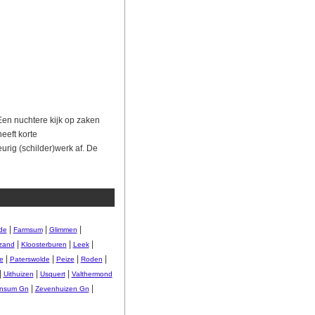
Een nuchtere kijk op zaken
eeft korte
rig (schilder)werk af. De
|
|
|
de
Farmsum
Glimmen
|
|
|
zand
Kloosterburen
Leek
|
|
|
|
e
Paterswolde
Peize
Roden
|
|
|
Uithuizen
Usquert
Valthermond
|
|
nsum Gn
Zevenhuizen Gn