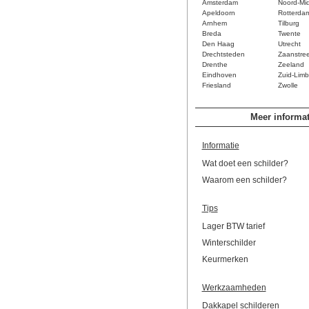
Amsterdam
Noord-Mi
Apeldoorn
Rotterda
Arnhem
Tilburg
Breda
Twente
Den Haag
Utrecht
Drechtsteden
Zaanstre
Drenthe
Zeeland
Eindhoven
Zuid-Limb
Friesland
Zwolle
Meer informat
Informatie
Wat doet een schilder?
Waarom een schilder?
Tips
Lager BTW tarief
Winterschilder
Keurmerken
Werkzaamheden
Dakkapel schilderen