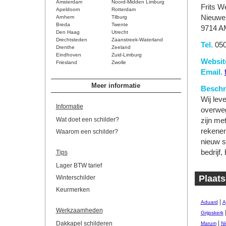
Amsterdam
Noord-Midden Limburg
Frits W
Apeldoorn
Rotterdam
Nieuwe 
Arnhem
Tilburg
Breda
Twente
9714 A
Den Haag
Utrecht
Drechtsteden
Zaanstreek-Waterland
Tel.
050
Drenthe
Zeeland
Eindhoven
Zuid-Limburg
Websit
Friesland
Zwolle
Email.
Meer informatie
Beschri
Wij leve
Informatie
overweg
Wat doet een schilder?
zijn me
rekenen
Waarom een schilder?
nieuw sc
bedrijf,
Tips
Lager BTW tarief
Plaats
Winterschilder
Keurmerken
|
Aduard
A
Werkzaamheden
Grijpskerk
|
Dakkapel schilderen
Marum
Ni