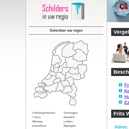
Selecteer uw regio
Vergel
Beschi
Fr
Ke
Hu
Ez
Frits 
's-Hertogenbosch
Groningen
't Gooi
Haarlem
Alkmaar
Leiden
Amersfoort
Nijmegen
Adres: