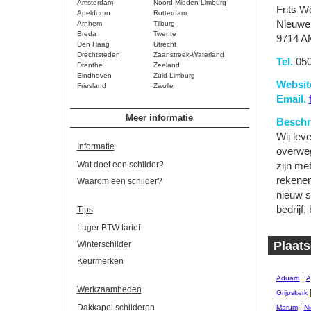
Amsterdam
Noord-Midden Limburg
Frits W
Apeldoorn
Rotterdam
Nieuwe 
Arnhem
Tilburg
Breda
Twente
9714 A
Den Haag
Utrecht
Drechtsteden
Zaanstreek-Waterland
Tel.
050
Drenthe
Zeeland
Eindhoven
Zuid-Limburg
Websit
Friesland
Zwolle
Email.
Meer informatie
Beschri
Wij leve
Informatie
overweg
Wat doet een schilder?
zijn me
rekenen
Waarom een schilder?
nieuw sc
bedrijf,
Tips
Lager BTW tarief
Plaats
Winterschilder
Keurmerken
|
Aduard
A
Werkzaamheden
Grijpskerk
|
Dakkapel schilderen
Marum
Ni