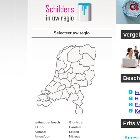
Selecteer uw regio
Vergel
Beschi
Fr
Hu
Ez
Ke
Frits 
's-Hertogenbosch
Groningen
't Gooi
Haarlem
Alkmaar
Leiden
Amersfoort
Nijmegen
Adres: