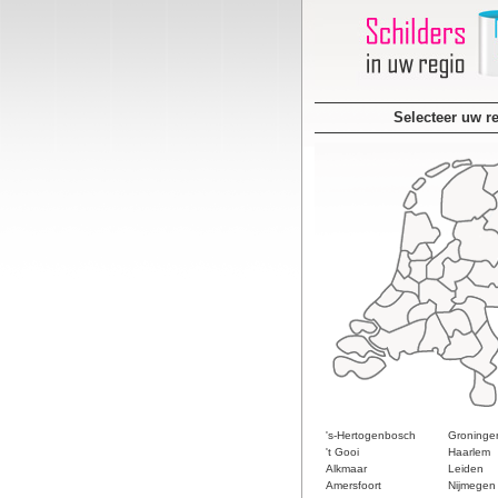
Selecteer uw r
's-Hertogenbosch
Groninge
't Gooi
Haarlem
Alkmaar
Leiden
Amersfoort
Nijmegen