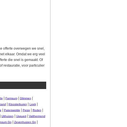
lke offerte overwegen we snel,
met elkaar. Omdat we erg veel
rte die snel is gemaakt. Of
 restauratie, voor particulier
|
|
|
de
Farmsum
Glimmen
|
|
|
zand
Kloosterburen
Leek
|
|
|
|
e
Paterswolde
Peize
Roden
|
|
|
Uithuizen
Usquert
Valthermond
|
|
nsum Gn
Zevenhuizen Gn