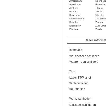
Amsterdam
Noord-Mi
Apeldoorn
Rotterda
Arnhem
Tilburg
Breda
Twente
Den Haag
Utrecht
Drechtsteden
Zaanstre
Drenthe
Zeeland
Eindhoven
Zuid-Limb
Friesland
Zwolle
Meer informat
Informatie
Wat doet een schilder?
Waarom een schilder?
Tips
Lager BTW tarief
Winterschilder
Keurmerken
Werkzaamheden
Dakkapel schilderen