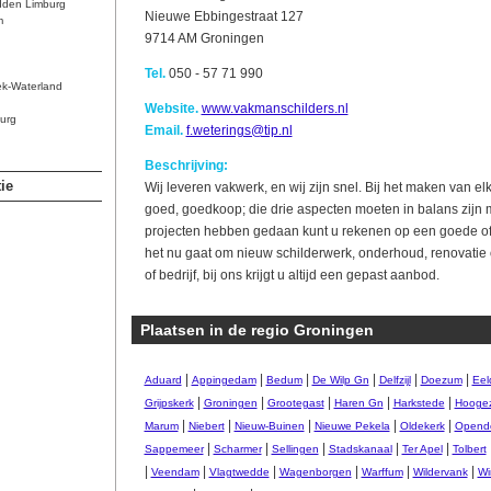
dden Limburg
Nieuwe Ebbingestraat 127
m
9714 AM Groningen
Tel.
050 - 57 71 990
ek-Waterland
Website.
www.vakmanschilders.nl
urg
Email.
f.weterings@tip.nl
Beschrijving:
ie
Wij leveren vakwerk, en wij zijn snel. Bij het maken van e
goed, goedkoop; die drie aspecten moeten in balans zijn 
projecten hebben gedaan kunt u rekenen op een goede offe
het nu gaat om nieuw schilderwerk, onderhoud, renovatie of
of bedrijf, bij ons krijgt u altijd een gepast aanbod.
Plaatsen in de regio Groningen
|
|
|
|
|
|
Aduard
Appingedam
Bedum
De Wilp Gn
Delfzijl
Doezum
Eel
|
|
|
|
|
Grijpskerk
Groningen
Grootegast
Haren Gn
Harkstede
Hooge
|
|
|
|
|
Marum
Niebert
Nieuw-Buinen
Nieuwe Pekela
Oldekerk
Opend
|
|
|
|
|
Sappemeer
Scharmer
Sellingen
Stadskanaal
Ter Apel
Tolbert
|
|
|
|
|
|
Veendam
Vlagtwedde
Wagenborgen
Warffum
Wildervank
Wi