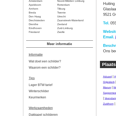
Amsterdam
Noord-Midden Limburg
Huiting 
Apeldoorn
Rotterdam
Glaslaa
Arnhem
Tilburg
Breda
Twente
9521 G
Den Haag
Utrecht
Drechtsteden
Zaanstreek-Waterland
Tel.
059
Drenthe
Zeeland
Eindhoven
Zuid-Limburg
Websit
Friesland
Zwolle
Email.
Meer informatie
Beschri
Ons bed
Informatie
Wat doet een schilder?
Plaats
Waarom een schilder?
|
Aduard
A
Tips
Grijpskerk
Lager BTW tarief
|
Marum
Ni
Winterschilder
Sappemee
Keurmerken
|
Veendam
|
Zuidhorn
Werkzaamheden
Dakkapel schilderen