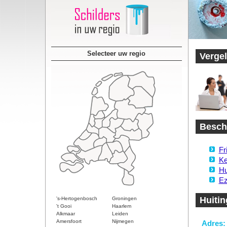
Selecteer uw regio
Vergel
Beschi
Fr
Ke
Hu
Ez
Huitin
's-Hertogenbosch
Groningen
't Gooi
Haarlem
Alkmaar
Leiden
Amersfoort
Nijmegen
Adres: