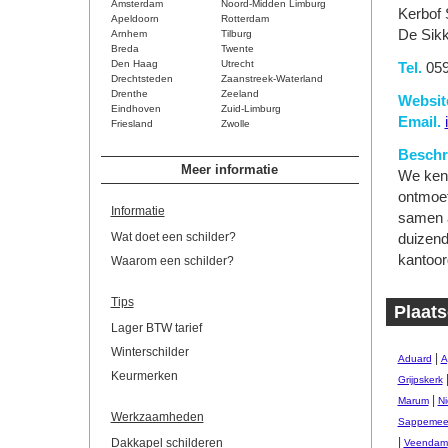
Amsterdam
Noord-Midden Limburg
Kerbof 
Apeldoorn
Rotterdam
De Sikk
Arnhem
Tilburg
Breda
Twente
Den Haag
Utrecht
Tel.
059
Drechtsteden
Zaanstreek-Waterland
Drenthe
Zeeland
Websit
Eindhoven
Zuid-Limburg
Email.
Friesland
Zwolle
Beschri
Meer informatie
We kenn
ontmoet
Informatie
samen a
Wat doet een schilder?
duizend
kantoor
Waarom een schilder?
Tips
Plaats
Lager BTW tarief
Winterschilder
|
Aduard
A
Keurmerken
Grijpskerk
|
Marum
Ni
Werkzaamheden
Sappemee
|
Dakkapel schilderen
Veendam