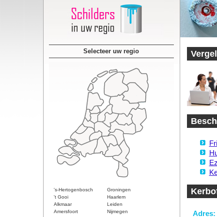
Selecteer uw regio
Vergel
Beschi
Fr
Hu
Ez
Ke
Kerbof
's-Hertogenbosch
Groningen
't Gooi
Haarlem
Alkmaar
Leiden
Amersfoort
Nijmegen
Adres: