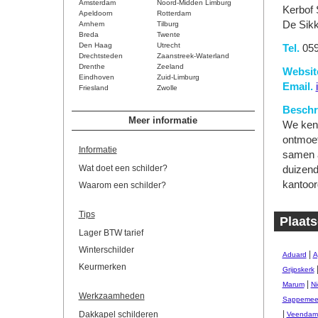
Amsterdam
Noord-Midden Limburg
Kerbof 
Apeldoorn
Rotterdam
De Sikk
Arnhem
Tilburg
Breda
Twente
Den Haag
Utrecht
Tel.
059
Drechtsteden
Zaanstreek-Waterland
Drenthe
Zeeland
Websit
Eindhoven
Zuid-Limburg
Email.
Friesland
Zwolle
Beschri
Meer informatie
We kenn
ontmoet
Informatie
samen a
Wat doet een schilder?
duizend
kantoor
Waarom een schilder?
Tips
Plaats
Lager BTW tarief
Winterschilder
|
Aduard
A
Keurmerken
Grijpskerk
|
Marum
Ni
Werkzaamheden
Sappemee
|
Dakkapel schilderen
Veendam