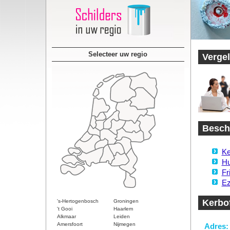
Selecteer uw regio
Vergel
Besch
Ke
Hu
Fr
Ez
Kerbof
's-Hertogenbosch
Groningen
't Gooi
Haarlem
Alkmaar
Leiden
Amersfoort
Nijmegen
Adres: