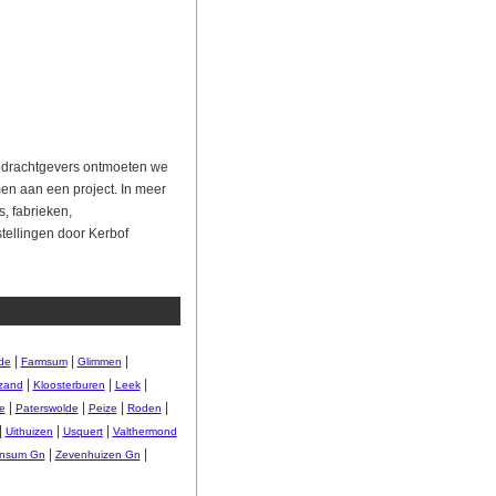
opdrachtgevers ontmoeten we
men aan een project. In meer
, fabrieken,
tellingen door Kerbof
|
|
|
de
Farmsum
Glimmen
|
|
|
zand
Kloosterburen
Leek
|
|
|
|
e
Paterswolde
Peize
Roden
|
|
|
Uithuizen
Usquert
Valthermond
|
|
nsum Gn
Zevenhuizen Gn