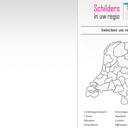
Selecteer uw r
's-Hertogenbosch
Groninge
't Gooi
Haarlem
Alkmaar
Leiden
Amersfoort
Nijmegen