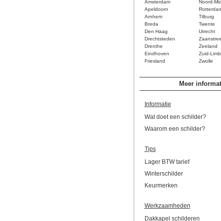
Amsterdam
Noord-Mi
Apeldoorn
Rotterda
Arnhem
Tilburg
Breda
Twente
Den Haag
Utrecht
Drechtsteden
Zaanstre
Drenthe
Zeeland
Eindhoven
Zuid-Limb
Friesland
Zwolle
Meer informat
Informatie
Wat doet een schilder?
Waarom een schilder?
Tips
Lager BTW tarief
Winterschilder
Keurmerken
Werkzaamheden
Dakkapel schilderen