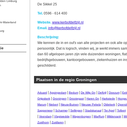
dden Limburg
De Sikkel 25
m
Tel.
0596 - 614 400
Website.
www.kerbofdelfzijl.nl
ek-Waterland
Email.
info@kerbofdelfzijl.nl
urg
Beschrijving:
We kennen de in en out's van alle projecten en ook alle 
ie
persoonlijk. Dat is logisch, vinden wij, je werkt immers sa
dan 60 afgelopen jaren zijn vele duizenden woningen, flats
bedrijfsgebouwen, kantoorgebouwen, ziekenhuizen en ins
geschilderd.
Plaatsen in de regio Groningen
|
|
|
|
|
|
Aduard
Appingedam
Bedum
De Wilp Gn
Delfzijl
Doezum
Eel
|
|
|
|
|
Grijpskerk
Groningen
Grootegast
Haren Gn
Harkstede
Hooge
|
|
|
|
|
Marum
Niebert
Nieuw-Buinen
Nieuwe Pekela
Oldekerk
Opend
|
|
|
|
|
Sappemeer
Scharmer
Sellingen
Stadskanaal
Ter Apel
Tolbert
|
|
|
|
|
|
Veendam
Vlagtwedde
Wagenborgen
Warffum
Wildervank
Wi
|
|
Zuidhorn
Zuidlaren