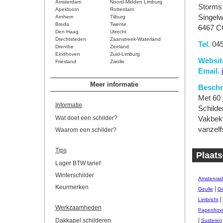
Amsterdam
Noord-Midden Limburg
Storms 
Apeldoorn
Rotterdam
Singel
Arnhem
Tilburg
Breda
Twente
6467 C
Den Haag
Utrecht
Drechtsteden
Zaanstreek-Waterland
Tel.
045
Drenthe
Zeeland
Eindhoven
Zuid-Limburg
Websit
Friesland
Zwolle
Email.
Meer informatie
Beschri
Met 60 
Informatie
Schilde
Wat doet een schilder?
Vakbekw
vanzelf
Waarom een schilder?
Tips
Plaats
Lager BTW tarief
Winterschilder
Amstenrad
Keurmerken
|
Geulle
Gr
|
Limbricht
Werkzaamheden
Papenhov
|
Dakkapel schilderen
Susteren