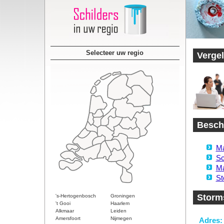
Selecteer uw regio
Vergel
Beschi
Ma
Sc
Ma
St
Storms
's-Hertogenbosch
Groningen
't Gooi
Haarlem
Alkmaar
Leiden
Amersfoort
Nijmegen
Adres: