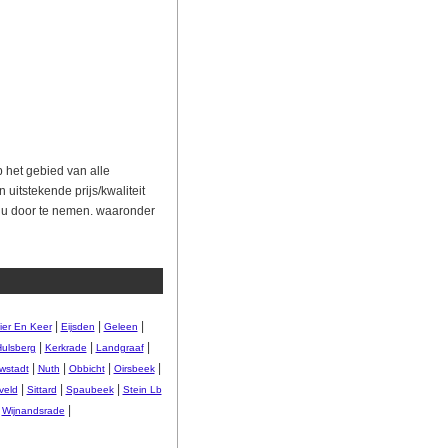
p het gebied van alle
uitstekende prijs/kwaliteit
 u door te nemen. waaronder
|
|
|
ier En Keer
Eijsden
Geleen
|
|
|
ulsberg
Kerkrade
Landgraaf
|
|
|
|
wstadt
Nuth
Obbicht
Oirsbeek
|
|
|
veld
Sittard
Spaubeek
Stein Lb
|
|
Wijnandsrade