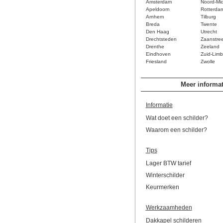
Amsterdam
Noord-Mi
Apeldoorn
Rotterda
Arnhem
Tilburg
Breda
Twente
Den Haag
Utrecht
Drechtsteden
Zaanstre
Drenthe
Zeeland
Eindhoven
Zuid-Limb
Friesland
Zwolle
Meer informat
Informatie
Wat doet een schilder?
Waarom een schilder?
Tips
Lager BTW tarief
Winterschilder
Keurmerken
Werkzaamheden
Dakkapel schilderen