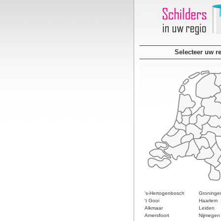
Selecteer uw r
's-Hertogenbosch
Groninge
't Gooi
Haarlem
Alkmaar
Leiden
Amersfoort
Nijmegen