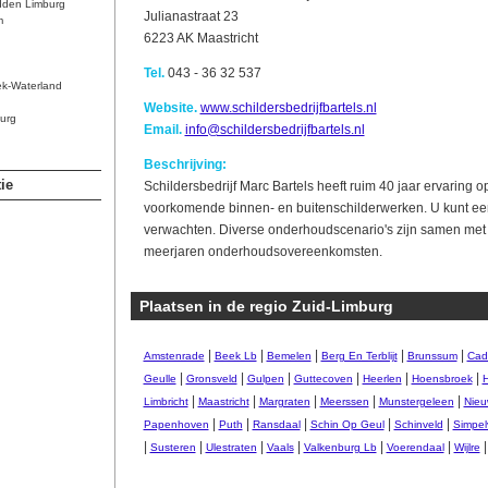
dden Limburg
Julianastraat 23
m
6223 AK Maastricht
Tel.
043 - 36 32 537
ek-Waterland
Website.
www.schildersbedrijfbartels.nl
urg
Email.
info@schildersbedrijfbartels.nl
Beschrijving:
ie
Schildersbedrijf Marc Bartels heeft ruim 40 jaar ervaring o
voorkomende binnen- en buitenschilderwerken. U kunt een 
verwachten. Diverse onderhoudscenario's zijn samen met
meerjaren onderhoudsovereenkomsten.
Plaatsen in de regio Zuid-Limburg
|
|
|
|
|
Amstenrade
Beek Lb
Bemelen
Berg En Terblijt
Brunssum
Cad
|
|
|
|
|
|
Geulle
Gronsveld
Gulpen
Guttecoven
Heerlen
Hoensbroek
H
|
|
|
|
|
Limbricht
Maastricht
Margraten
Meerssen
Munstergeleen
Nieu
|
|
|
|
|
Papenhoven
Puth
Ransdaal
Schin Op Geul
Schinveld
Simpel
|
|
|
|
|
|
Susteren
Ulestraten
Vaals
Valkenburg Lb
Voerendaal
Wijlre