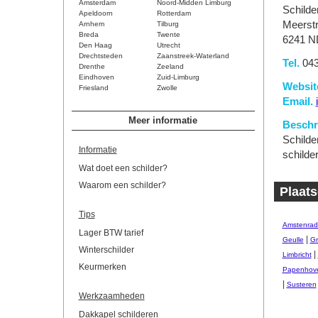
Amsterdam
Noord-Midden Limburg
Schilde
Apeldoorn
Rotterdam
Meerstr
Arnhem
Tilburg
Breda
Twente
6241 N
Den Haag
Utrecht
Drechtsteden
Zaanstreek-Waterland
Tel.
043
Drenthe
Zeeland
Eindhoven
Zuid-Limburg
Websit
Friesland
Zwolle
Email.
Meer informatie
Beschri
Schilder
Informatie
schilder
Wat doet een schilder?
Waarom een schilder?
Plaats
Tips
Amstenrad
Lager BTW tarief
|
Geulle
Gr
Winterschilder
|
Limbricht
Keurmerken
Papenhov
|
Susteren
Werkzaamheden
Dakkapel schilderen