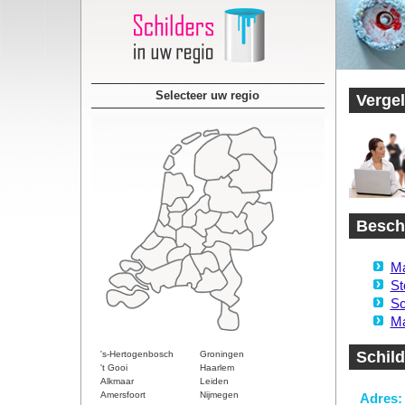
Selecteer uw regio
Vergel
Beschi
Ma
St
Sc
Ma
Schil
's-Hertogenbosch
Groningen
't Gooi
Haarlem
Alkmaar
Leiden
Amersfoort
Nijmegen
Adres: