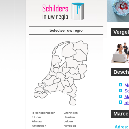
Selecteer uw regio
Vergel
Beschi
Ma
Sc
Ma
St
Marcel
's-Hertogenbosch
Groningen
't Gooi
Haarlem
Alkmaar
Leiden
Amersfoort
Nijmegen
Adres: