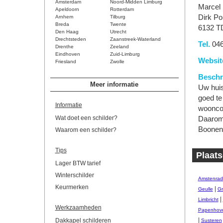
Amsterdam
Noord-Midden Limburg
Marcel 
Apeldoorn
Rotterdam
Dirk Pol
Arnhem
Tilburg
Breda
Twente
6132 TD
Den Haag
Utrecht
Drechtsteden
Zaanstreek-Waterland
Tel.
046
Drenthe
Zeeland
Eindhoven
Zuid-Limburg
Websit
Friesland
Zwolle
Beschri
Meer informatie
Uw huis
goed te
Informatie
wooncom
Wat doet een schilder?
Daarom 
Boonen 
Waarom een schilder?
Tips
Plaats
Lager BTW tarief
Winterschilder
Amstenrad
Keurmerken
|
Geulle
Gr
|
Limbricht
Werkzaamheden
Papenhov
|
Dakkapel schilderen
Susteren