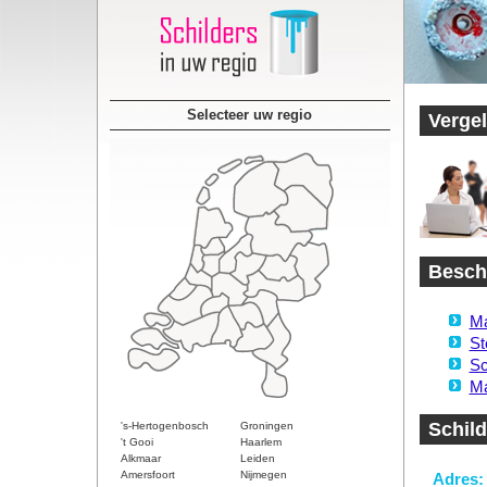
Selecteer uw regio
Vergel
Beschi
Ma
St
Sc
Ma
Schil
's-Hertogenbosch
Groningen
't Gooi
Haarlem
Alkmaar
Leiden
Amersfoort
Nijmegen
Adres: