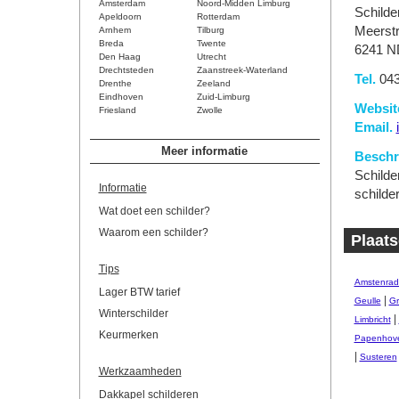
Amsterdam
Noord-Midden Limburg
Schilde
Apeldoorn
Rotterdam
Meerstr
Arnhem
Tilburg
Breda
Twente
6241 N
Den Haag
Utrecht
Drechtsteden
Zaanstreek-Waterland
Tel.
043
Drenthe
Zeeland
Eindhoven
Zuid-Limburg
Websit
Friesland
Zwolle
Email.
Meer informatie
Beschri
Schilder
Informatie
schilder
Wat doet een schilder?
Waarom een schilder?
Plaats
Tips
Amstenrad
Lager BTW tarief
|
Geulle
Gr
Winterschilder
|
Limbricht
Keurmerken
Papenhov
|
Susteren
Werkzaamheden
Dakkapel schilderen