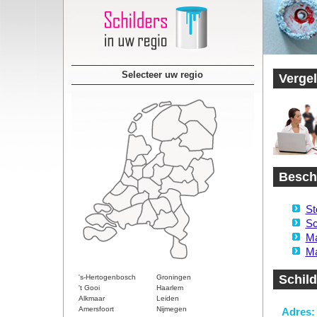
Selecteer uw regio
Vergel
Beschi
St
Sc
Ma
Ma
Schil
's-Hertogenbosch
Groningen
't Gooi
Haarlem
Alkmaar
Leiden
Amersfoort
Nijmegen
Adres: