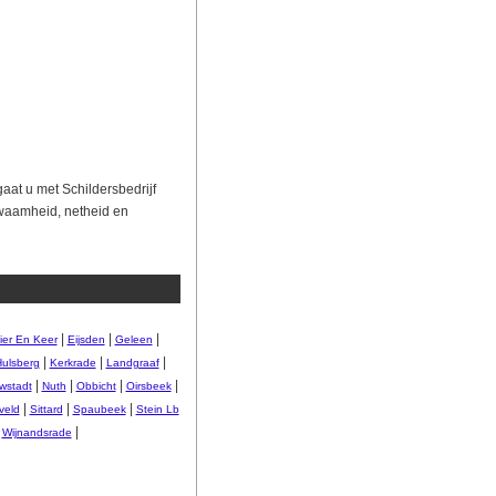
aat u met Schildersbedrijf
waamheid, netheid en
|
|
|
ier En Keer
Eijsden
Geleen
|
|
|
ulsberg
Kerkrade
Landgraaf
|
|
|
|
wstadt
Nuth
Obbicht
Oirsbeek
|
|
|
veld
Sittard
Spaubeek
Stein Lb
|
|
Wijnandsrade