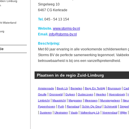
dden Limburg
Singelweg 10
m
6467 CG Kerkrade
Tel.
045 - 54 13 154
ek-Waterland
Website.
www.storms-bv.nl
urg
Email.
info@storms-bv.nl
Beschrijving:
ie
Met 60 jaar ervaring in alle voorkomende schilderwerken g
Storms BV de perfecte samenwerking tegenmoet. Vakbek
betrouwbaarheid is bij ons een vanzelfsprekendheid.
Plaatsen in de regio Zuid-Limburg
|
|
|
|
|
Amstenrade
Beek Lb
Bemelen
Berg En Terblijt
Brunssum
Cad
|
|
|
|
|
|
Geulle
Gronsveld
Gulpen
Guttecoven
Heerlen
Hoensbroek
H
|
|
|
|
|
Limbricht
Maastricht
Margraten
Meerssen
Munstergeleen
Nieu
|
|
|
|
|
Papenhoven
Puth
Ransdaal
Schin Op Geul
Schinveld
Simpel
|
|
|
|
|
|
Susteren
Ulestraten
Vaals
Valkenburg Lb
Voerendaal
Wijlre