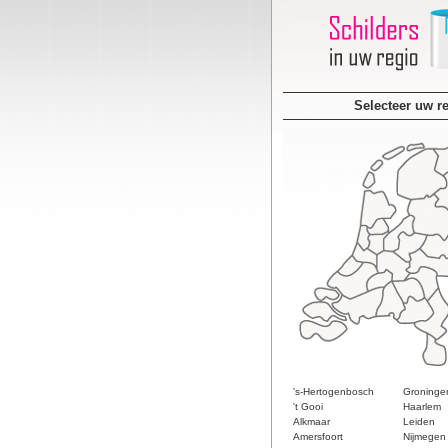
Selecteer uw r
's-Hertogenbosch
Groninge
't Gooi
Haarlem
Alkmaar
Leiden
Amersfoort
Nijmegen