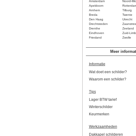
Amsterdam
Noord-Mi
Apeldoorn
Rotterda
Arnhem
Tilburg
Breda
Twente
Den Haag
Utrecht
Drechtsteden
Zaanstre
Drenthe
Zeeland
Eindhoven
Zuid-Limb
Friesland
Zwolle
Meer informat
Informatie
Wat doet een schilder?
Waarom een schilder?
Tips
Lager BTW tarief
Winterschilder
Keurmerken
Werkzaamheden
Dakkapel schilderen