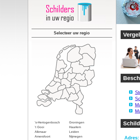
Selecteer uw regio
Vergel
Beschi
St
Sc
Ma
Ma
Schil
's-Hertogenbosch
Groningen
't Gooi
Haarlem
Alkmaar
Leiden
Amersfoort
Nijmegen
Adres: