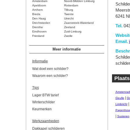
Amsterdam
Noord-Midden Limburg
Schilde
Apeldoorn
Rotterdam
Meerstr
Arnhem
Tilburg
Breda
Twente
6241 N
Den Haag
Utrecht
Drechtsteden
Zaanstreek-Waterland
Tel.
043
Drenthe
Zeeland
Eindhoven
Zuid-Limburg
Websit
Friesland
Zwolle
Email.
Meer informatie
Beschri
Schilder
Informatie
schilder
Wat doet een schilder?
Waarom een schilder?
Plaats
Tips
Amstenrad
Lager BTW tarief
|
Geulle
Gr
Winterschilder
|
Limbricht
Keurmerken
Papenhov
|
Susteren
Werkzaamheden
Dakkapel schilderen