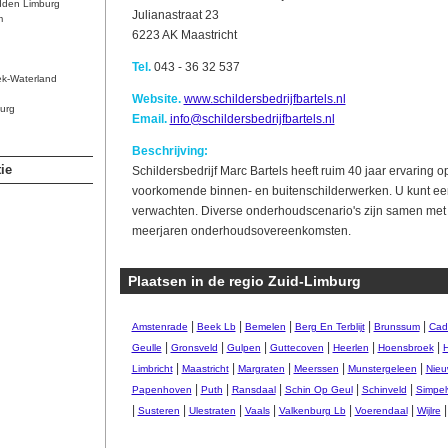
dden Limburg
Julianastraat 23
m
6223 AK Maastricht
Tel.
043 - 36 32 537
ek-Waterland
Website.
www.schildersbedrijfbartels.nl
urg
Email.
info@schildersbedrijfbartels.nl
Beschrijving:
ie
Schildersbedrijf Marc Bartels heeft ruim 40 jaar ervaring o
voorkomende binnen- en buitenschilderwerken. U kunt een 
verwachten. Diverse onderhoudscenario's zijn samen met
meerjaren onderhoudsovereenkomsten.
Plaatsen in de regio Zuid-Limburg
|
|
|
|
|
Amstenrade
Beek Lb
Bemelen
Berg En Terblijt
Brunssum
Cad
|
|
|
|
|
|
Geulle
Gronsveld
Gulpen
Guttecoven
Heerlen
Hoensbroek
H
|
|
|
|
|
Limbricht
Maastricht
Margraten
Meerssen
Munstergeleen
Nieu
|
|
|
|
|
Papenhoven
Puth
Ransdaal
Schin Op Geul
Schinveld
Simpel
|
|
|
|
|
|
Susteren
Ulestraten
Vaals
Valkenburg Lb
Voerendaal
Wijlre