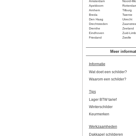
Amsterdam
Noord-Mi
Apeldoorn
Rotterda
Arnhem
Tilburg
Breda
Twente
Den Haag
Utrecht
Drechtsteden
Zaanstre
Drenthe
Zeeland
Eindhoven
Zuid-Limb
Friesland
Zwolle
Meer informat
Informatie
Wat doet een schilder?
Waarom een schilder?
Tips
Lager BTW tarief
Winterschilder
Keurmerken
Werkzaamheden
Dakkapel schilderen