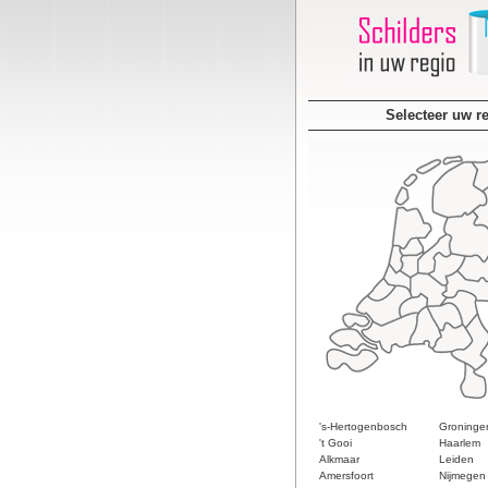
Selecteer uw r
's-Hertogenbosch
Groninge
't Gooi
Haarlem
Alkmaar
Leiden
Amersfoort
Nijmegen