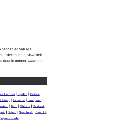
p het gebied van alle
uitstekende prijs/kwaliteit
 u door te nemen. waaronder
|
|
|
ier En Keer
Eijsden
Geleen
|
|
|
ulsberg
Kerkrade
Landgraaf
|
|
|
|
wstadt
Nuth
Obbicht
Oirsbeek
|
|
|
veld
Sittard
Spaubeek
Stein Lb
|
|
Wijnandsrade