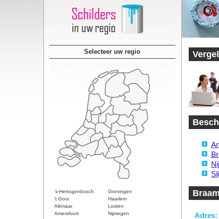
Selecteer uw regio
Vergel
Beschi
An
Br
Ni
Sl
Braame
's-Hertogenbosch
Groningen
't Gooi
Haarlem
Alkmaar
Leiden
Amersfoort
Nijmegen
Adres: