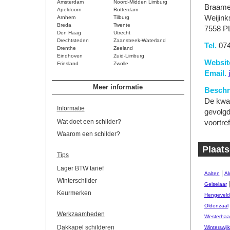
Amsterdam
Noord-Midden Limburg
Braamer
Apeldoorn
Rotterdam
Weijin
Arnhem
Tilburg
Breda
Twente
7558 P
Den Haag
Utrecht
Drechtsteden
Zaanstreek-Waterland
Tel.
074
Drenthe
Zeeland
Eindhoven
Zuid-Limburg
Websit
Friesland
Zwolle
Email.
Meer informatie
Beschri
De kwali
Informatie
gevolgd
Wat doet een schilder?
voortre
Waarom een schilder?
Plaats
Tips
Lager BTW tarief
|
Aalten
Al
Winterschilder
Gelselaar
Keurmerken
Hengeveld
Oldenzaal
Werkzaamheden
Westerhaar
Dakkapel schilderen
Winterswij