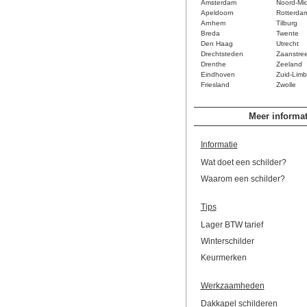
Amsterdam
Noord-Mi
Apeldoorn
Rotterda
Arnhem
Tilburg
Breda
Twente
Den Haag
Utrecht
Drechtsteden
Zaanstre
Drenthe
Zeeland
Eindhoven
Zuid-Limb
Friesland
Zwolle
Meer informat
Informatie
Wat doet een schilder?
Waarom een schilder?
Tips
Lager BTW tarief
Winterschilder
Keurmerken
Werkzaamheden
Dakkapel schilderen