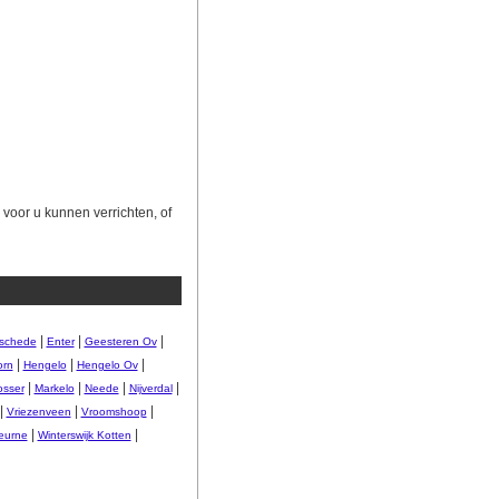
voor u kunnen verrichten, of
|
|
|
schede
Enter
Geesteren Ov
|
|
|
orn
Hengelo
Hengelo Ov
|
|
|
|
osser
Markelo
Neede
Nijverdal
|
|
|
Vriezenveen
Vroomshoop
|
|
heurne
Winterswijk Kotten