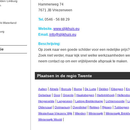
dden Limburg
Hammerweg 74
m
7671 JB Vriezenveen
Tel.
0546 - 56 88 29
ek-Waterland
Website.
www.slijkhuis.eu
urg
Email.
info@slijkhuis.eu
Beschrijving:
ie
Op zoek naar een goede schilder voor een redelijke prijs?
Zoek niet verder, maar kijk snel welke werkzaamheden we 
neem contact op om een vrijblijvende afspraak te maken.
Plaatsen in de regio Twente
|
|
|
|
|
|
|
Aalten
Almelo
Borculo
Borne
De Lutte
Delden
Eibergen
En
|
|
|
|
|
Gelselaar
Goor
Groenlo
Haaksbergen
Harbrinkhoek
Hellendo
|
|
|
|
Hengevelde
Langeveen
Lattrop-Breklenkamp
Lichtenvoorde
L
|
|
|
|
|
Oldenzaal
Ootmarsum
Overdinkel
Rekken
Rijssen
Tubbergen
|
|
|
Westerhaar-Vriezenv Wijk
Wierden
Winterswijk
Winterswijk Brink
|
Winterswijk Woold