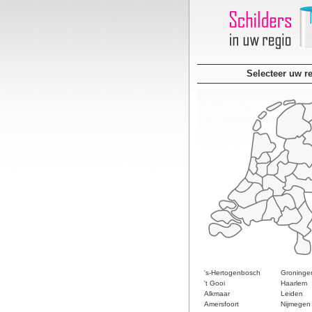
Selecteer uw r
's-Hertogenbosch
Groninge
't Gooi
Haarlem
Alkmaar
Leiden
Amersfoort
Nijmegen