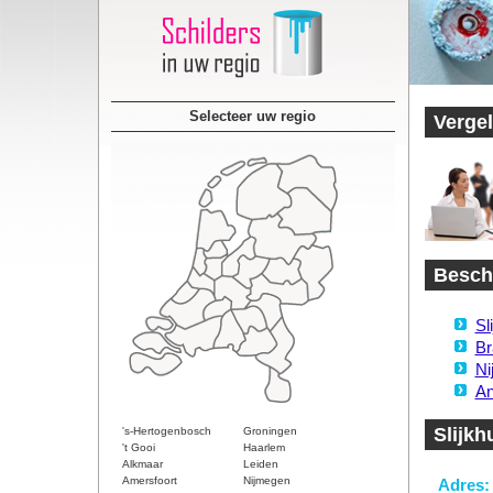
Selecteer uw regio
Vergel
Beschi
Sl
Br
Ni
An
Slijkh
's-Hertogenbosch
Groningen
't Gooi
Haarlem
Alkmaar
Leiden
Amersfoort
Nijmegen
Adres: