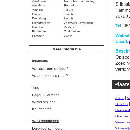
Amsterdam
Noord-Midden Limburg
Slijkhu
Apeldoorn
Rotterdam
Hamme
Arnhem
Tilburg
Breda
Twente
7671 J
Den Haag
Utrecht
Drechtsteden
Zaanstreek-Waterland
Tel.
054
Drenthe
Zeeland
Eindhoven
Zuid-Limburg
Websit
Friesland
Zwolle
Email.
Meer informatie
Beschri
Op zoek
Informatie
Zoek ni
Wat doet een schilder?
verrich
Waarom een schilder?
Plaats
Tips
Lager BTW tarief
|
Aalten
Al
Winterschilder
Gelselaar
Keurmerken
Hengeveld
Oldenzaal
Werkzaamheden
Westerhaar
Dakkapel schilderen
Winterswij