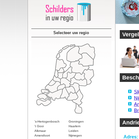
Selecteer uw regio
Vergel
Beschi
Sl
Ni
An
Br
Andri
's-Hertogenbosch
Groningen
't Gooi
Haarlem
Alkmaar
Leiden
Amersfoort
Nijmegen
Adres: