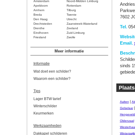
Amsterdam
Noord-Midden Limburg
Andrie
Apeldoorn
Rotterdam
Parkwe
Arnhem
Tilburg
Breda
Twente
7602 J
Den Haag
Utrecht
Drechtsteden
Zaanstreek-Waterland
Tel.
054
Drenthe
Zeeland
Eindhoven
Zuid-Limburg
Websit
Friesland
Zwolle
Email.
Meer informatie
Beschri
Schilde
Informatie
sinds 1
Wat doet een schilder?
gebiede
Waarom een schilder?
Plaats
Tips
Lager BTW tarief
|
Aalten
Al
Winterschilder
Gelselaar
Keurmerken
Hengeveld
Oldenzaal
Werkzaamheden
Westerhaar
Dakkapel schilderen
Winterswij