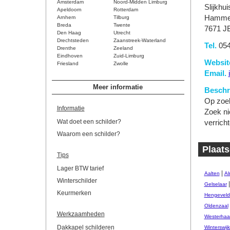
Amsterdam
Noord-Midden Limburg
Slijkhu
Apeldoorn
Rotterdam
Hamme
Arnhem
Tilburg
Breda
Twente
7671 J
Den Haag
Utrecht
Drechtsteden
Zaanstreek-Waterland
Tel.
054
Drenthe
Zeeland
Eindhoven
Zuid-Limburg
Websit
Friesland
Zwolle
Email.
Meer informatie
Beschri
Op zoek
Informatie
Zoek ni
Wat doet een schilder?
verrich
Waarom een schilder?
Plaats
Tips
Lager BTW tarief
|
Aalten
Al
Winterschilder
Gelselaar
Keurmerken
Hengeveld
Oldenzaal
Werkzaamheden
Westerhaar
Dakkapel schilderen
Winterswij