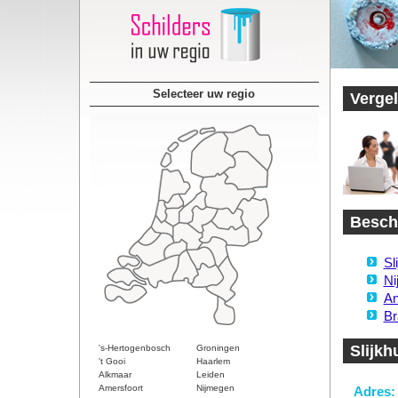
Selecteer uw regio
Vergel
Besch
Sl
Ni
An
Br
Slijkh
's-Hertogenbosch
Groningen
't Gooi
Haarlem
Alkmaar
Leiden
Amersfoort
Nijmegen
Adres: