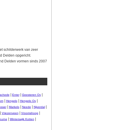
et schilderwerk van zeer
nd Delden opgericht.
jland Delden vormen sinds 2007
|
|
|
schede
Enter
Geesteren Ov
|
|
|
orn
Hengelo
Hengelo Ov
|
|
|
|
osser
Markelo
Neede
Nijverdal
|
|
|
Vriezenveen
Vroomshoop
|
|
heurne
Winterswijk Kotten