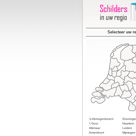
Selecteer uw r
's-Hertogenbosch
Groninge
't Gooi
Haarlem
Alkmaar
Leiden
Amersfoort
Nijmegen