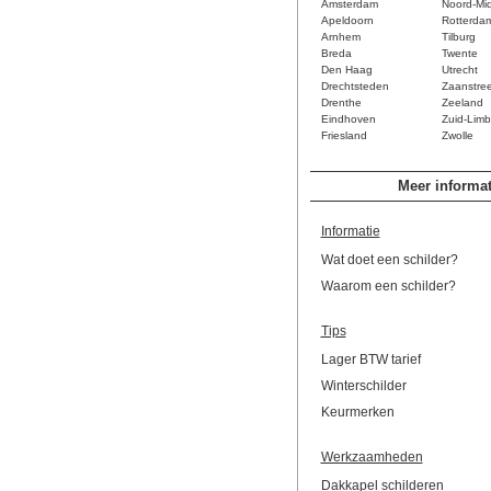
Amsterdam
Noord-Mi
Apeldoorn
Rotterda
Arnhem
Tilburg
Breda
Twente
Den Haag
Utrecht
Drechtsteden
Zaanstre
Drenthe
Zeeland
Eindhoven
Zuid-Limb
Friesland
Zwolle
Meer informat
Informatie
Wat doet een schilder?
Waarom een schilder?
Tips
Lager BTW tarief
Winterschilder
Keurmerken
Werkzaamheden
Dakkapel schilderen