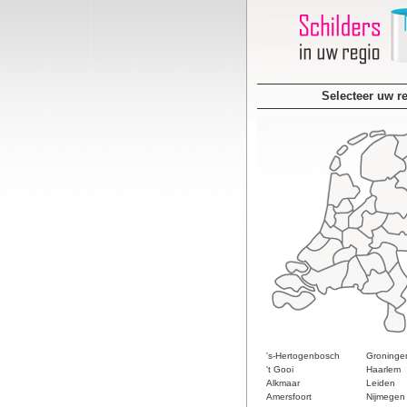
Selecteer uw r
's-Hertogenbosch
Groninge
't Gooi
Haarlem
Alkmaar
Leiden
Amersfoort
Nijmegen