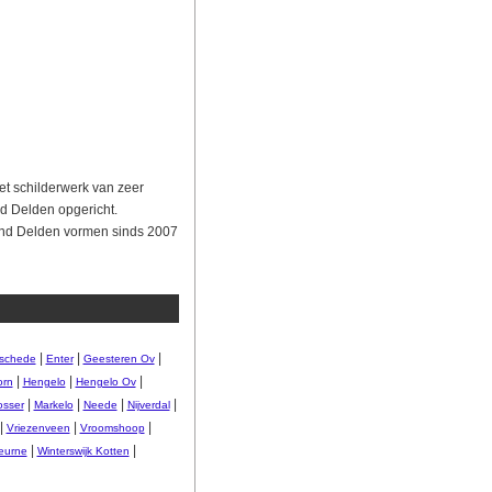
et schilderwerk van zeer
nd Delden opgericht.
jland Delden vormen sinds 2007
|
|
|
schede
Enter
Geesteren Ov
|
|
|
orn
Hengelo
Hengelo Ov
|
|
|
|
osser
Markelo
Neede
Nijverdal
|
|
|
Vriezenveen
Vroomshoop
|
|
heurne
Winterswijk Kotten