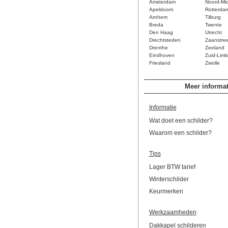
Amsterdam
Noord-Mi
Apeldoorn
Rotterda
Arnhem
Tilburg
Breda
Twente
Den Haag
Utrecht
Drechtsteden
Zaanstre
Drenthe
Zeeland
Eindhoven
Zuid-Limb
Friesland
Zwolle
Meer informat
Informatie
Wat doet een schilder?
Waarom een schilder?
Tips
Lager BTW tarief
Winterschilder
Keurmerken
Werkzaamheden
Dakkapel schilderen