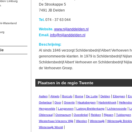
dden Limburg
De Strookappe 5
m
7491 JB Delden
Tel.
074 - 37 63 044
ek-Waterland
Website.
www.nijlanddelden.nl
urg
Email.
info@nijlanddelden.nl
Beschrijving:
ie
Al sinds 1846 verzorgt Schildersbedrijf Albert Verhoeven h
gerenommeerde klanten. In 1979 is Schildersbedrijf Nijla
Schildersbedrijf Albert Verhoeven en Schildersbedrijf Ni
de Verhoeven Groep.
Plaatsen in de regio Twente
|
|
|
|
|
|
|
Aalten
Almelo
Borculo
Borne
De Lutte
Delden
Eibergen
En
|
|
|
|
|
Gelselaar
Goor
Groenlo
Haaksbergen
Harbrinkhoek
Hellendo
|
|
|
|
Hengevelde
Langeveen
Lattrop-Breklenkamp
Lichtenvoorde
L
|
|
|
|
|
Oldenzaal
Ootmarsum
Overdinkel
Rekken
Rijssen
Tubbergen
|
|
|
Westerhaar-Vriezenv Wijk
Wierden
Winterswijk
Winterswijk Brink
|
Winterswijk Woold