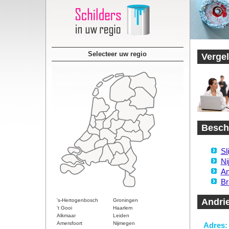
Selecteer uw regio
Vergel
Beschi
Sl
Ni
An
Br
Andri
's-Hertogenbosch
Groningen
't Gooi
Haarlem
Alkmaar
Leiden
Amersfoort
Nijmegen
Adres: