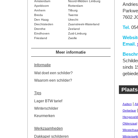
Amsterdam
Noord-Midden Limburg
Andrie
Apeldoorn
Rotterdam
Parkwe
Arnhem
Tilburg
Breda
Twente
7602 J
Den Haag
Utrecht
Drechtsteden
Zaanstreek-Waterland
Tel.
054
Drenthe
Zeeland
Eindhoven
Zuid-Limburg
Websit
Friesland
Zwolle
Email.
Meer informatie
Beschri
Schilde
Informatie
sinds 1
Wat doet een schilder?
gebiede
Waarom een schilder?
Plaats
Tips
Lager BTW tarief
|
Aalten
Al
Winterschilder
Gelselaar
Keurmerken
Hengeveld
Oldenzaal
Werkzaamheden
Westerhaar
Dakkapel schilderen
Winterswij