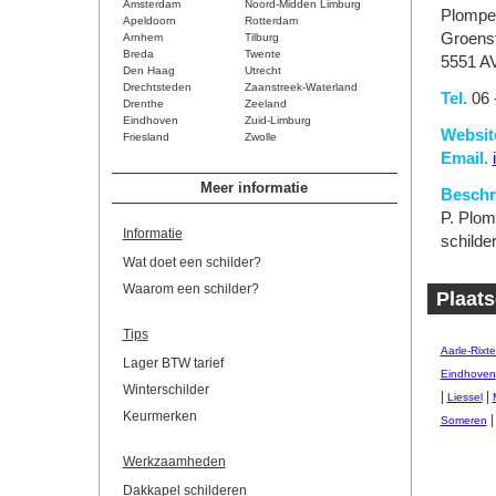
Amsterdam
Noord-Midden Limburg
Plompe
Apeldoorn
Rotterdam
Groenst
Arnhem
Tilburg
Breda
Twente
5551 A
Den Haag
Utrecht
Drechtsteden
Zaanstreek-Waterland
Tel.
06 
Drenthe
Zeeland
Eindhoven
Zuid-Limburg
Websit
Friesland
Zwolle
Email.
Meer informatie
Beschri
P. Plomp
Informatie
schilde
Wat doet een schilder?
Waarom een schilder?
Plaats
Tips
Aarle-Rixte
Lager BTW tarief
Eindhoven
Winterschilder
|
|
Liessel
Keurmerken
Someren
Werkzaamheden
Dakkapel schilderen