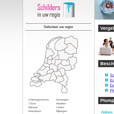
Selecteer uw regio
Vergel
Beschi
Sc
Ed
Da
Pl
Plomp
's-Hertogenbosch
Groningen
't Gooi
Haarlem
Alkmaar
Leiden
Amersfoort
Nijmegen
Adres: